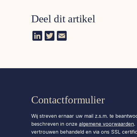
Deel dit artikel
Li
T
E
n
w
m
k
itt
ail
e
er
dI
n
Contactformulier
Wij streven ernaar uw mail z.s.m. te beantwo
beschreven in onze
algemene voorwaarden
.
vertrouwen behandeld en via ons SSL certific