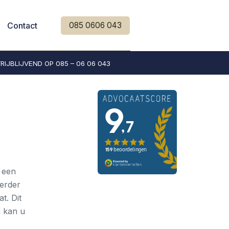
Contact
085 0606 043
IJBLIJVEND OP 085 – 06 06 043
e een
Verder
t. Dit
n kan u