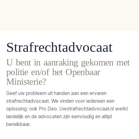
Skip
to
Hulp
Juridi
Strafzaken
bij
inform
content
Strafrechtadvocaat
U bent in aanraking gekomen met
politie en/of het Openbaar
Ministerie?
Geef uw probleem uit handen aan een ervaren
strafrechtadvocaat. We vinden voor iedereen een
oplossing: ook Pro Deo. Uwstrafrechtadvocaat.nl werkt
landelijk en de advocaten zijn eenvoudig en altijd
bereikbaar.