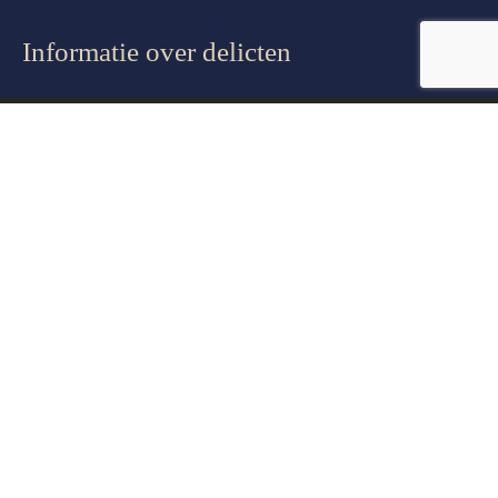
Informatie over delicten
Vermogensdelicten
Geweldsdelicten
Drugsdelicten
Zedendelicten
Verkeersdelicten
Ongewenst contact
Verboden wapenbezit
Pagina’s
Over ons
Strafzaken