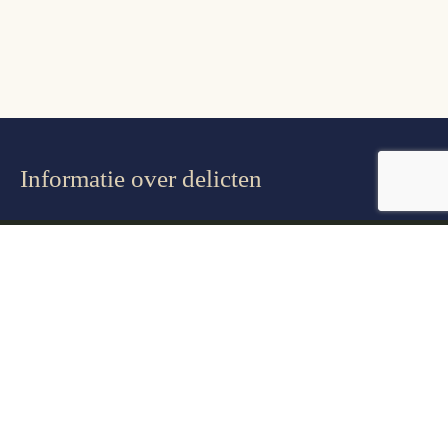
Informatie over delicten
Vermogensdelicten
Geweldsdelicten
Drugsdelicten
Zedendelicten
Verkeersdelicten
Ongewenst contact
Verboden wapenbezit