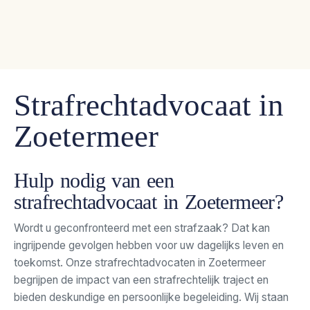
Skip
085
to
Hulp
Juridische
Strafzaken
Contact
0606
bij
informatie
content
043
Strafrechtadvocaat in
Zoetermeer
Hulp nodig van een
strafrechtadvocaat in
Zoetermeer
?
Wordt u geconfronteerd met een strafzaak? Dat kan
ingrijpende gevolgen hebben voor uw dagelijks leven en
toekomst. Onze strafrechtadvocaten in Zoetermeer
begrijpen de impact van een strafrechtelijk traject en
bieden deskundige en persoonlijke begeleiding.
W
ij staan